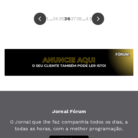
1
...
34
35
36
37
38
...
43
Jornal Fórum
O Jornal que lhe faz companhia todos os dias, a
todas as horas, com a melhor programação.