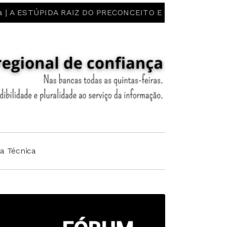
ESTÚPIDA RAIZ DO PRECONCEITO E DO ESTEREÓTIPO! LIB
ha Técnica