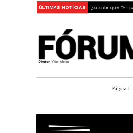
gal
Autarquia do Fundão garante que “Ambulância d
ÚLTIMAS NOTÍCIAS
Página Ini