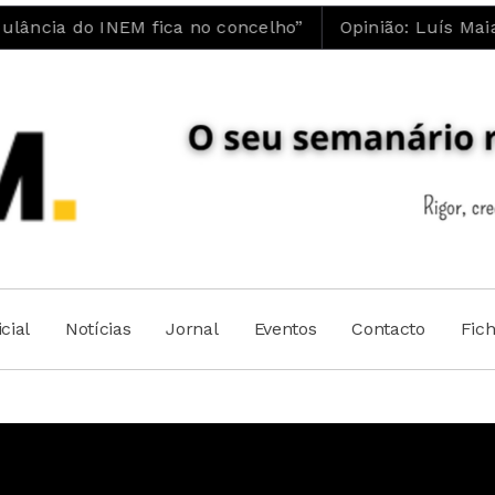
o INEM fica no concelho”
Opinião: Luís Maia | A 
cial
Notícias
Jornal
Eventos
Contacto
Fic