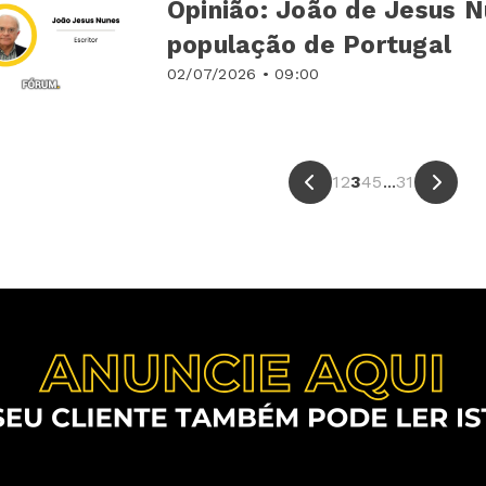
Opinião: João de Jesus N
população de Portugal
02/07/2026 • 09:00
1
2
3
4
5
...
31