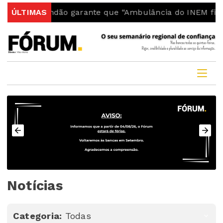
ndão garante que “Ambulância do INEM fica no concelho
ÚLTIMAS
Notícias
Categoria:
Todas