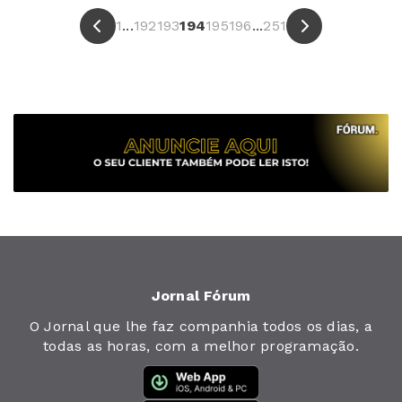
1
...
192
193
194
195
196
...
251
Jornal Fórum
O Jornal que lhe faz companhia todos os dias, a
todas as horas, com a melhor programação.