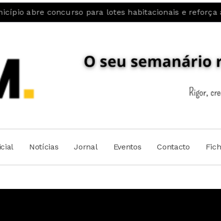
e concurso para lotes habitacionais e reforça aposta na
cial
Notícias
Jornal
Eventos
Contacto
Fic