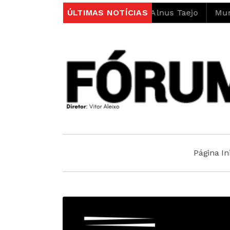
no âmbito do projeto LIFE Alnus Taejo
ÚLTIMAS NOTÍCIAS
Município abr
Página Ini