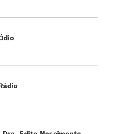
Ódio
 Rádio
| Dra. Edite Nascimento