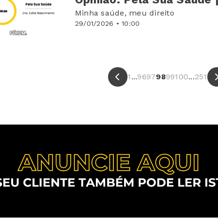
Minha saúde, meu direito
29/01/2026 • 10:00
1
...
96
97
98
99
100
...
251