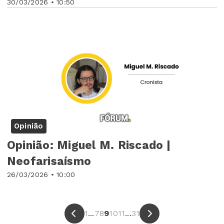
30/03/2026 • 10:50
Opinião
Opinião: Miguel M. Riscado |
Neofarisaísmo
26/03/2026 • 10:00
1
...
7
8
9
10
11
...
31