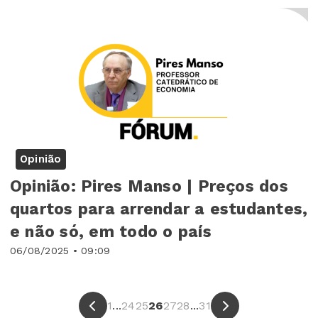
Opinião
Opinião: Pires Manso | Preços dos
quartos para arrendar a estudantes,
e não só, em todo o país
06/08/2025 • 09:09
1
...
24
25
26
27
28
...
31