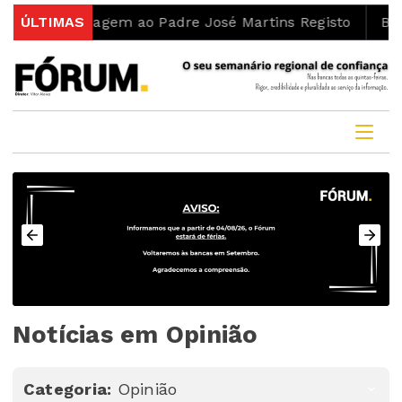
u homenagem ao Padre José Martins Registo
ÚLTIMAS
Bilhete d
Notícias em Opinião
Categoria:
Opinião